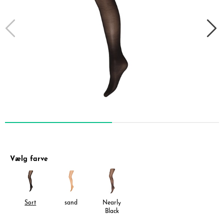
Vælg farve
Sort
sand
Nearly
Black