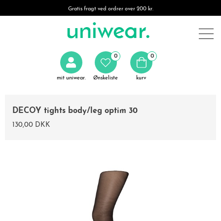
Gratis fragt ved ordrer over 200 kr.
0
0
mit uniwear.
Ønskeliste
kurv
DECOY tights body/leg optim 30
130,00 DKK