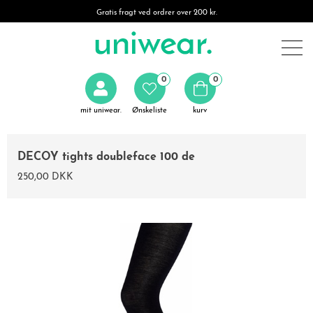
Gratis fragt ved ordrer over 200 kr.
0
0
mit uniwear.
Ønskeliste
kurv
DECOY tights doubleface 100 de
250,00 DKK