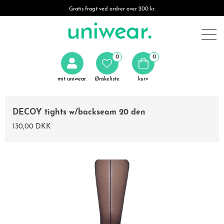
Gratis fragt ved ordrer over 200 kr.
0
0
mit uniwear.
Ønskeliste
kurv
DECOY tights w/backseam 20 den
130,00 DKK