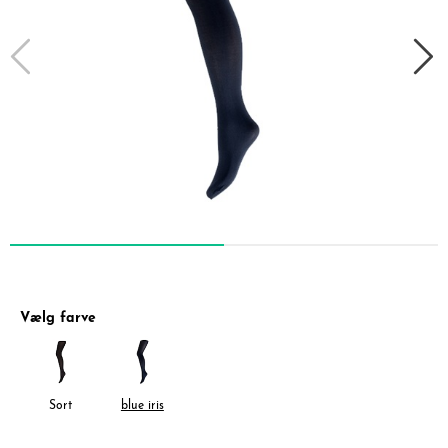
Vælg farve
Sort
blue iris