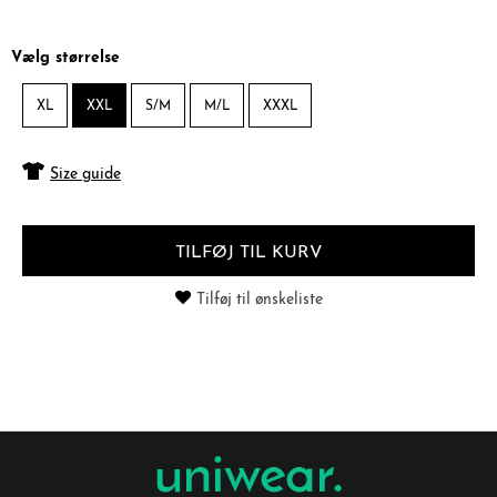
Vælg størrelse
XL
XXL
S/M
M/L
XXXL
Size guide
TILFØJ TIL KURV
Tilføj til ønskeliste