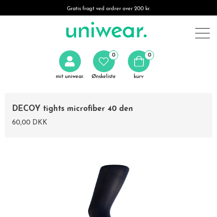
Gratis fragt ved ordrer over 200 kr.
0
0
mit uniwear.
Ønskeliste
kurv
DECOY tights microfiber 40 den
60,00 DKK