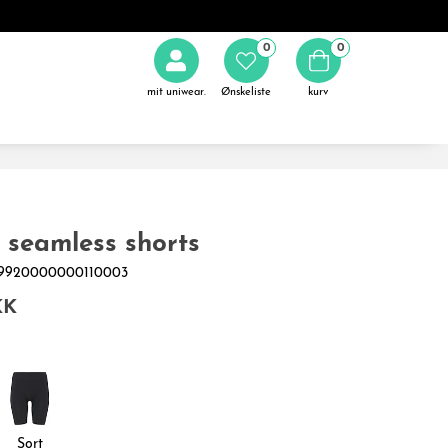
0
0
mit uniwear.
Ønskeliste
kurv
seamless shorts
199920000000110003
KK
Sort