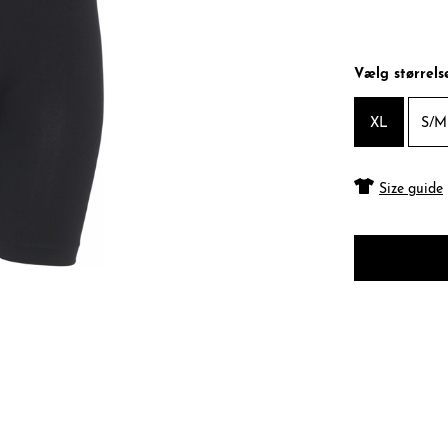
Vælg størrels
XL
S/M
Size guide