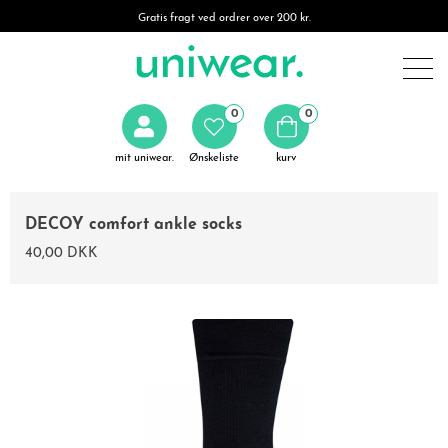
Gratis fragt ved ordrer over 200 kr.
0
0
mit uniwear.
Ønskeliste
kurv
DECOY comfort ankle socks
40,00 DKK