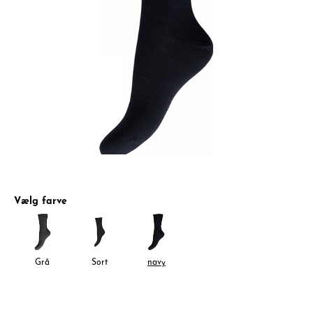
Vælg farve
Grå
Sort
navy