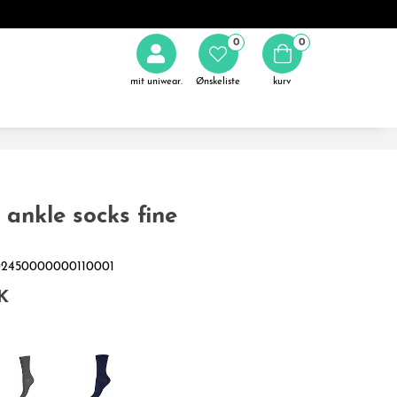
0
0
mit uniwear.
Ønskeliste
kurv
nkle socks fine
202450000000110001
K