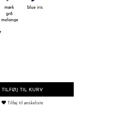
mørk
blue iris
grå
melange
e
TILFØJ TIL KURV
Tilføj til ønskeliste