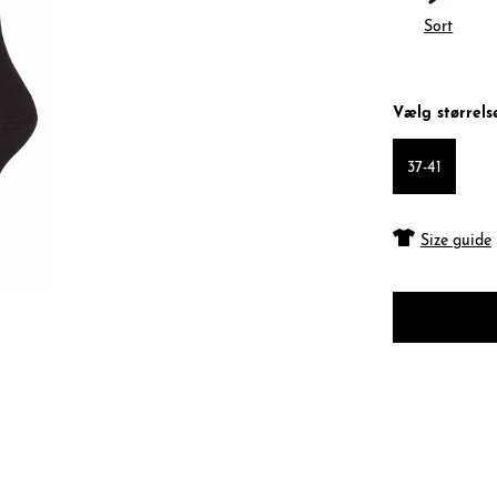
Sort
Vælg størrels
37-41
Size guide