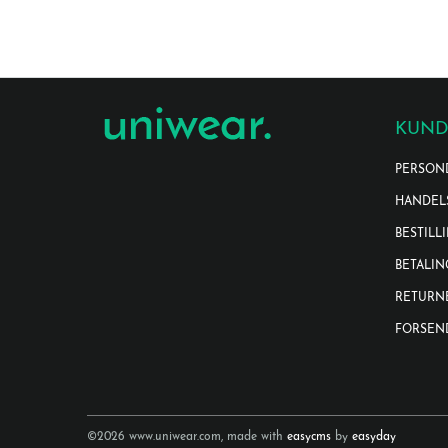
KUND
PERSON
HANDEL
BESTILL
BETALIN
RETURN
FORSEN
©2026 www.uniwear.com, made with
easycms
by
easyday