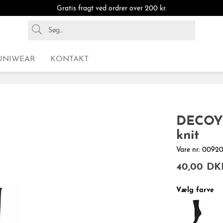
Gratis fragt ved ordrer over 200 kr.
UNIWEAR
KONTAKT
DECOY a
knit
Vare nr.: 009
40,00 DK
Vælg farve