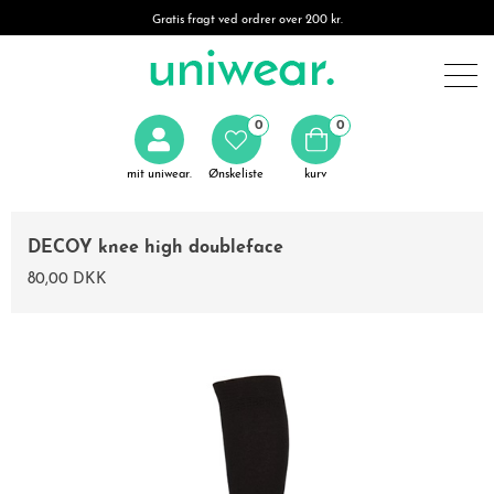
Gratis fragt ved ordrer over 200 kr.
0
0
mit uniwear.
Ønskeliste
kurv
DECOY knee high doubleface
80,00 DKK