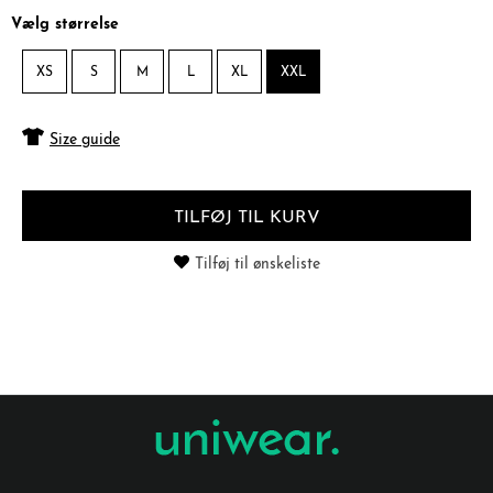
Vælg størrelse
XS
S
M
L
XL
XXL
Size guide
TILFØJ TIL KURV
Tilføj til ønskeliste