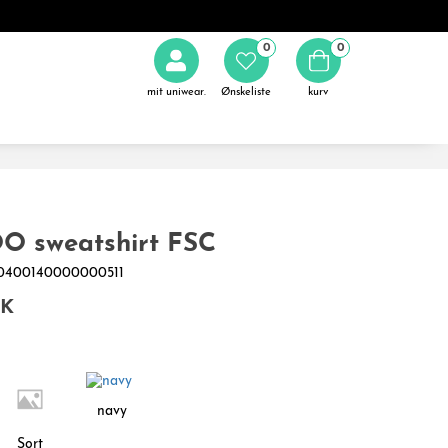
0
0
mit uniwear.
Ønskeliste
kurv
 sweatshirt FSC
270400140000000511
KK
navy
Sort