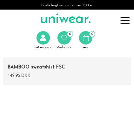
Gratis fragt ved ordrer over 200 kr.
0
0
mit uniwear.
Ønskeliste
kurv
BAMBOO sweatshirt FSC
449,95 DKK