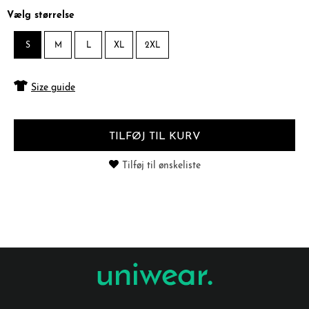
Vælg størrelse
S
M
L
XL
2XL
Size guide
TILFØJ TIL KURV
Tilføj til ønskeliste