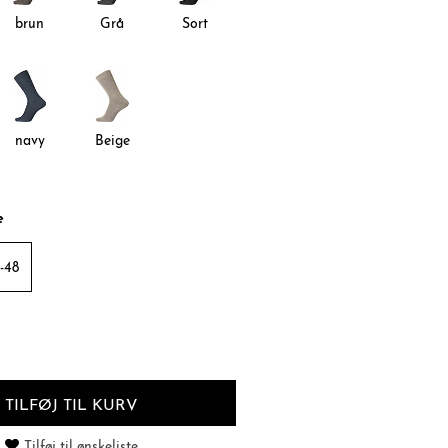
brun
Grå
Sort
navy
Beige
e
-48
TILFØJ TIL KURV
Tilføj til ønskeliste