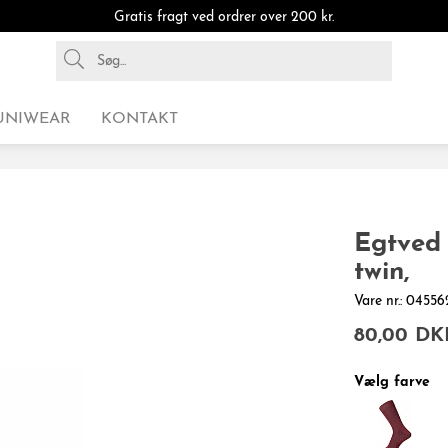
Gratis fragt ved ordrer over 200 kr.
UNIWEAR
KONTAKT
Egtved 
twin,
Vare nr.: 045
80,00 DK
Vælg farve