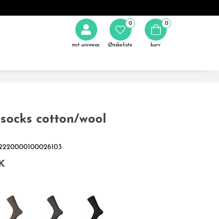
0
0
mit uniwear.
Ønskeliste
kurv
socks cotton/wool
562220000100026103
K