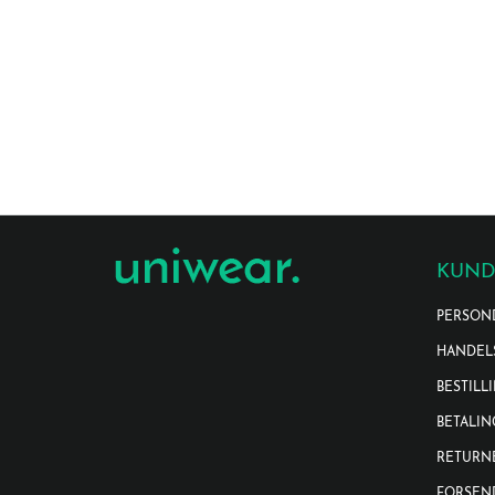
KUND
PERSON
HANDEL
BESTILL
BETALIN
RETURN
FORSEN