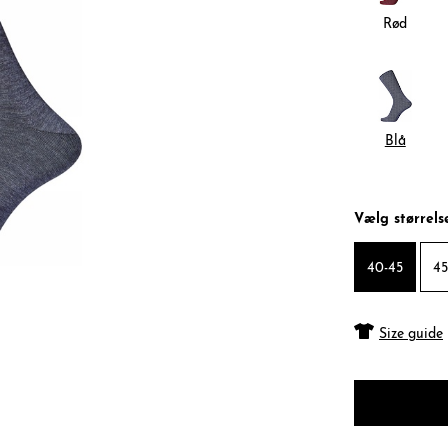
Rød
Blå
Vælg størrels
40-45
45
Size guide