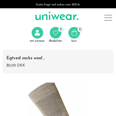
Gratis fragt ved ordrer over 200 kr.
0
0
mit uniwear.
Ønskeliste
kurv
Egtved socks wool ,
80,00 DKK