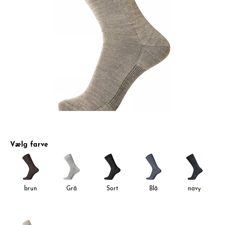
Vælg farve
brun
Grå
Sort
Blå
navy