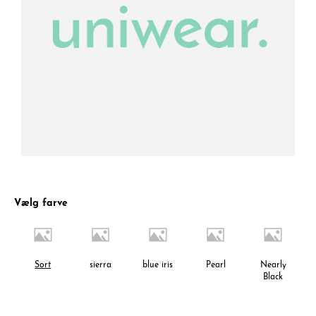
Vælg farve
Sort
sierra
blue iris
Pearl
Nearly
Black