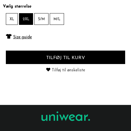
Vælg størrelse
XL
2XL
S/M
M/L
Size guide
TILFØJ TIL KURV
Tilføj til ønskeliste