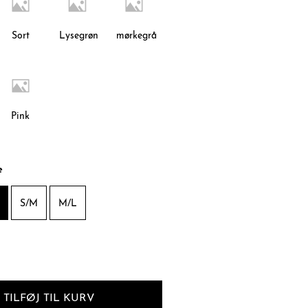
Sort
Lysegrøn
mørkegrå
Pink
e
S/M
M/L
TILFØJ TIL KURV