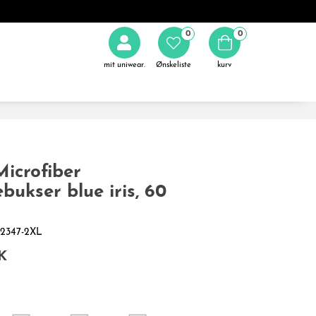
0
0
mit uniwear.
Ønskeliste
kurv
icrofiber
bukser blue iris, 60
0-2347-2XL
K