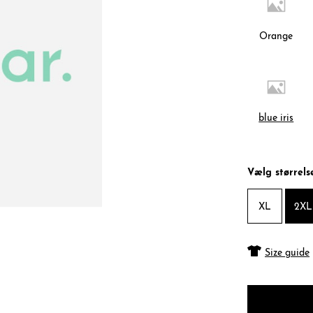
Orange
blue iris
Vælg størrels
XL
2XL
Size guide