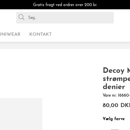
Gratis fragt ved ordrer over 200 kr.
UNIWEAR
KONTAKT
Decoy M
strømpe
denier
Vare nr.: 1666
80,00 DK
Vælg farve