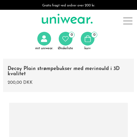
Gratis fragt ved ordrer over 200 kr.
0
0
mit uniwear.
Ønskeliste
kurv
Decoy Plain strømpebukser med merinould i 3D
kvalitet
200,00 DKK