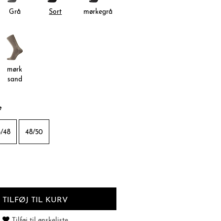
Grå
Sort
mørkegrå
mørk
sand
e
/48
48/50
TILFØJ TIL KURV
Tilføj til ønskeliste