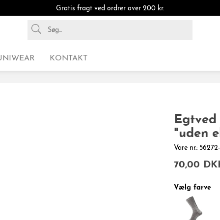
Gratis fragt ved ordrer over 200 kr.
UNIWEAR
KONTAKT
Egtved 
"uden e
Vare nr.: 5627
70,00 DK
Vælg farve