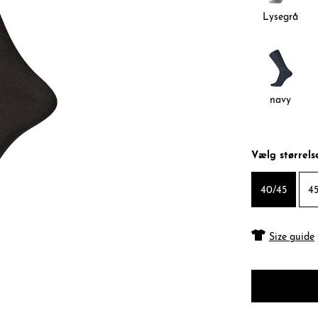
Lysegrå
navy
Vælg størrels
40/45
45
Size guide