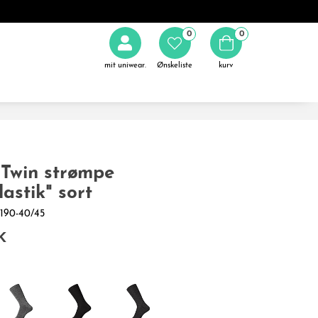
0
0
mit uniwear.
Ønskeliste
kurv
Twin strømpe
lastik" sort
2-190-40/45
K