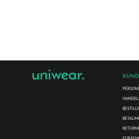
KUND
PERSON
HANDEL
BESTILL
BETALIN
RETURN
FORSEN