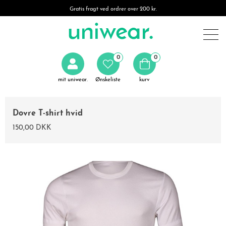
Gratis fragt ved ordrer over 200 kr.
0
0
mit uniwear.
Ønskeliste
kurv
Dovre T-shirt hvid
150,00 DKK