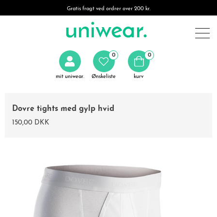
Gratis fragt ved ordrer over 200 kr.
0
0
mit uniwear.
Ønskeliste
kurv
Dovre tights med gylp hvid
150,00 DKK