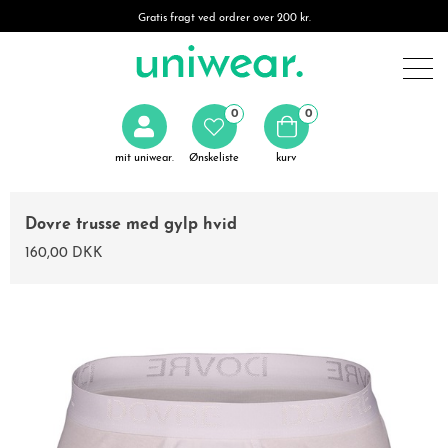
Gratis fragt ved ordrer over 200 kr.
0
0
mit uniwear.
Ønskeliste
kurv
Dovre trusse med gylp hvid
160,00 DKK