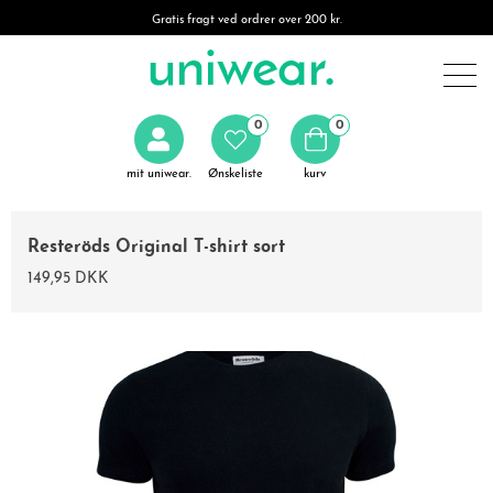
Gratis fragt ved ordrer over 200 kr.
0
0
mit uniwear.
Ønskeliste
kurv
Resteröds Original T-shirt sort
149,95 DKK