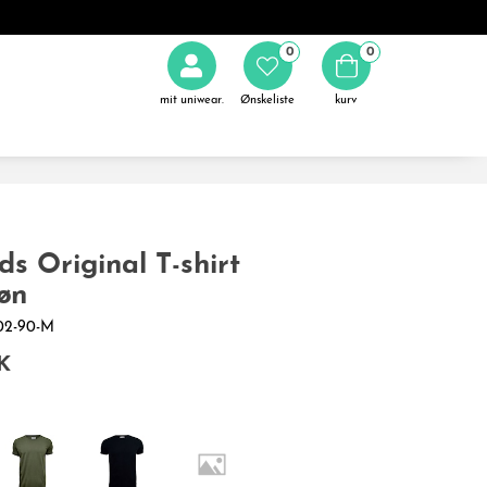
0
0
mit uniwear.
Ønskeliste
kurv
ds Original T-shirt
øn
-02-90-M
K