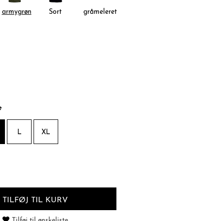
armygrøn
Sort
gråmeleret
e
L
XL
TILFØJ TIL KURV
Tilføj til ønskeliste