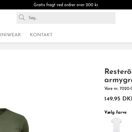
Gratis fragt ved ordrer over 200 kr.
UNIWEAR
KONTAKT
Resterö
armygr
Vare nr.: 7020
149,95 DK
Vælg farve