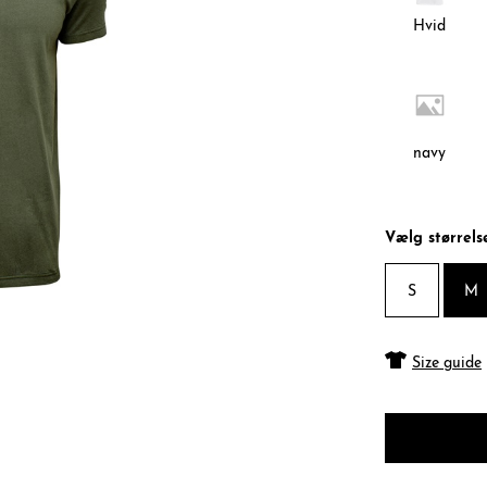
Hvid
navy
Vælg størrels
S
M
Size guide