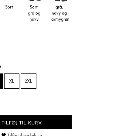
Sort
Sort,
grå,
grå og
navy og
navy
armygrøn
e
XL
2XL
TILFØJ TIL KURV
Tilføj til ønskeliste