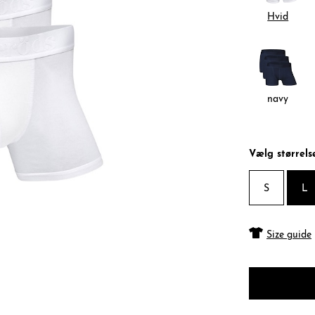
Hvid
navy
Vælg størrels
S
L
Size guide