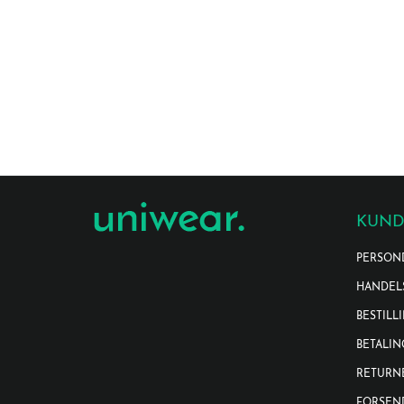
KUND
PERSON
HANDEL
BESTILL
BETALIN
RETURN
FORSEN