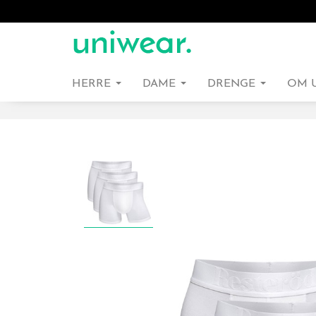
HERRE
DAME
DRENGE
OM 