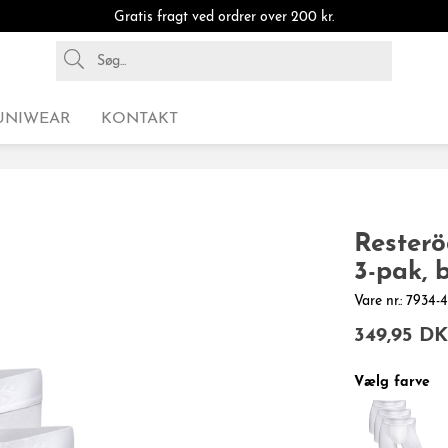
Gratis fragt ved ordrer over 200 kr.
UNIWEAR
KONTAKT
Resterö
3-pak, 
Vare nr.: 7934-
349,95 D
Vælg farve