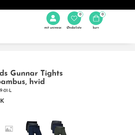
0
0
mit uniwear.
Ønskeliste
kurv
ds Gunnar Tights
bambus, hvid
49-01-L
KK