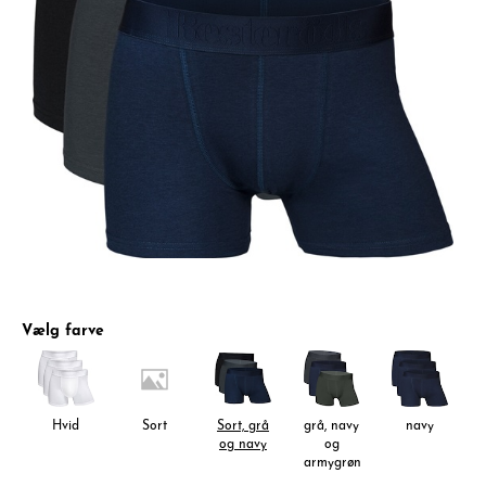
Vælg farve
Hvid
Sort
Sort, grå
grå, navy
navy
og navy
og
armygrøn