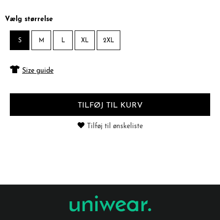
Vælg størrelse
S
M
L
XL
2XL
Size guide
TILFØJ TIL KURV
Tilføj til ønskeliste