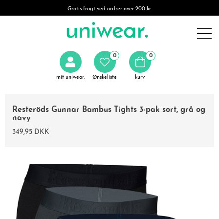
Gratis fragt ved ordrer over 200 kr.
0
0
mit uniwear.
Ønskeliste
kurv
Resteröds Gunnar Bambus Tights 3-pak sort, grå og
navy
349,95 DKK