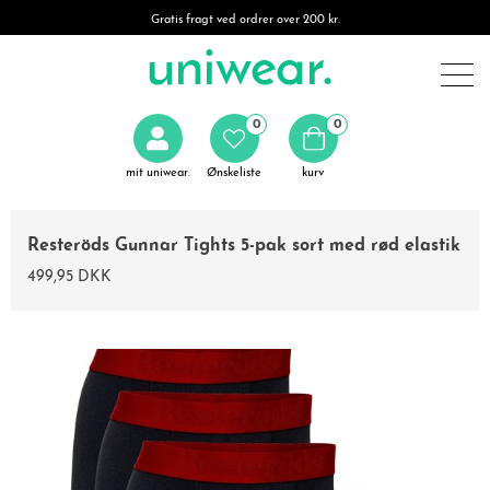
Gratis fragt ved ordrer over 200 kr.
0
0
mit uniwear.
Ønskeliste
kurv
Resteröds Gunnar Tights 5-pak sort med rød elastik
499,95 DKK