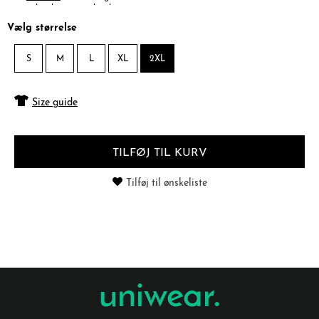
elastik
elastik
Vælg størrelse
S
M
L
XL
2XL
Size guide
TILFØJ TIL KURV
Tilføj til ønskeliste