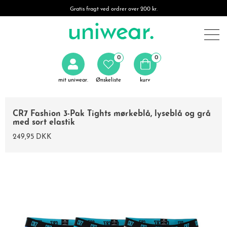
Gratis fragt ved ordrer over 200 kr.
0
0
mit uniwear.
Ønskeliste
kurv
CR7 Fashion 3-Pak Tights mørkeblå, lyseblå og grå
med sort elastik
249,95 DKK