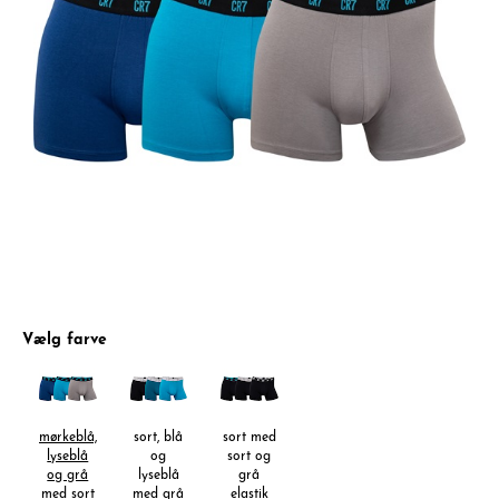
Vælg farve
mørkeblå,
sort, blå
sort med
lyseblå
og
sort og
og grå
lyseblå
grå
med sort
med grå
elastik