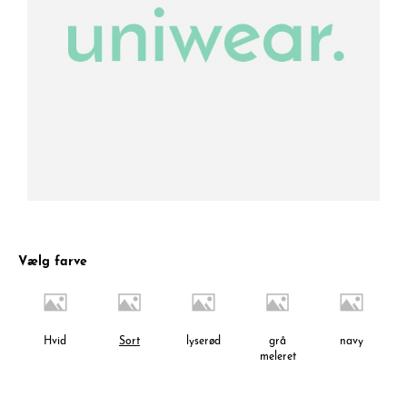
Vælg farve
Hvid
Sort
lyserød
grå
navy
meleret