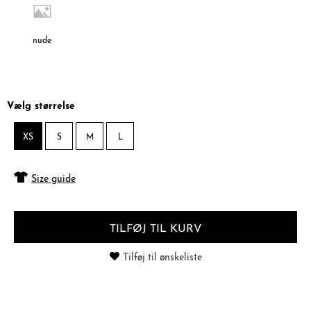
nude
Vælg størrelse
XS
S
M
L
Size guide
TILFØJ TIL KURV
Tilføj til ønskeliste