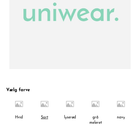
Vælg farve
Hvid
Sort
lyserød
grå
navy
meleret