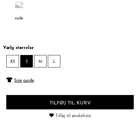
nude
Vælg størrelse
XS
S
M
L
Size guide
TILFØJ TIL KURV
Tilføj til ønskeliste