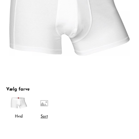
Vælg farve
Hvid
Sort