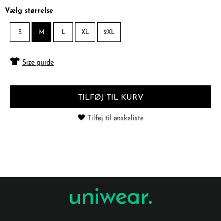
Vælg størrelse
S
M
L
XL
2XL
Size guide
TILFØJ TIL KURV
Tilføj til ønskeliste