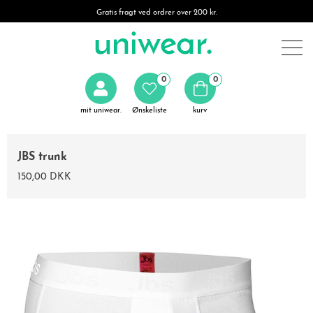
Gratis fragt ved ordrer over 200 kr.
0
0
mit uniwear.
Ønskeliste
kurv
JBS trunk
150,00 DKK