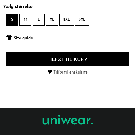
Vælg størrelse
S
M
L
XL
2XL
3XL
Size guide
TILFØJ TIL KURV
Tilføj til ønskeliste