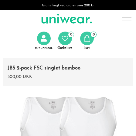
Gratis fragt ved ordrer over 200 kr.
0
0
mit uniwear.
Ønskeliste
kurv
JBS 2-pack FSC singlet bamboo
300,00 DKK