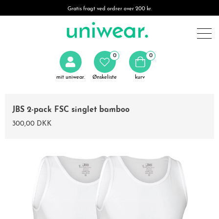
Gratis fragt ved ordrer over 200 kr.
0
0
mit uniwear.
Ønskeliste
kurv
JBS 2-pack FSC singlet bamboo
300,00 DKK