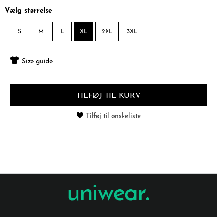
Vælg størrelse
S
M
L
XL
2XL
3XL
Size guide
TILFØJ TIL KURV
Tilføj til ønskeliste