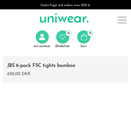
Gratis fragt ved ordrer over 200 kr.
0
0
mit uniwear.
Ønskeliste
kurv
JBS 6-pack FSC tights bamboo
650,00 DKK