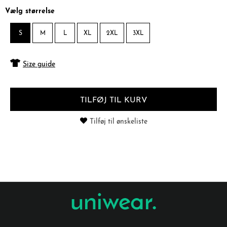
Vælg størrelse
S
M
L
XL
2XL
3XL
Size guide
TILFØJ TIL KURV
Tilføj til ønskeliste