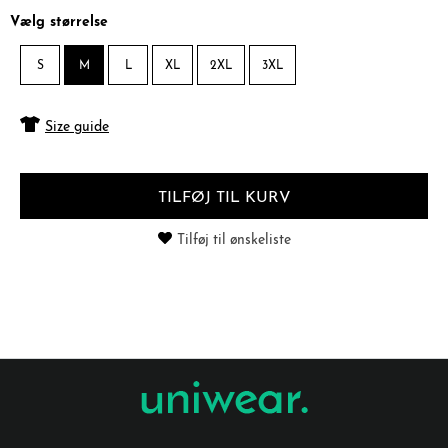
Vælg størrelse
S
M
L
XL
2XL
3XL
Size guide
TILFØJ TIL KURV
Tilføj til ønskeliste