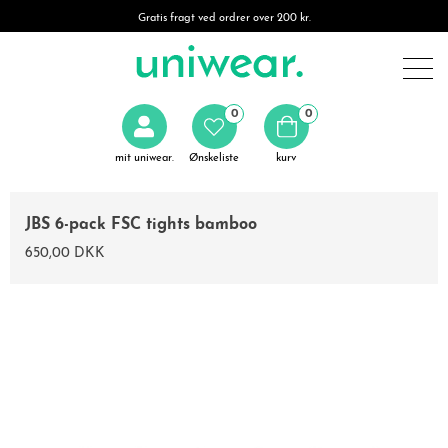
Gratis fragt ved ordrer over 200 kr.
0
0
mit uniwear.
Ønskeliste
kurv
JBS 6-pack FSC tights bamboo
650,00 DKK