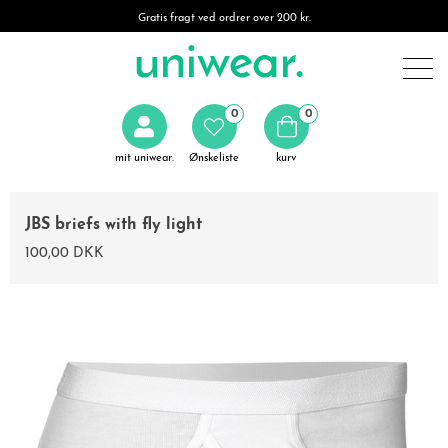
Gratis fragt ved ordrer over 200 kr.
0
0
mit uniwear.
Ønskeliste
kurv
JBS briefs with fly light
100,00 DKK