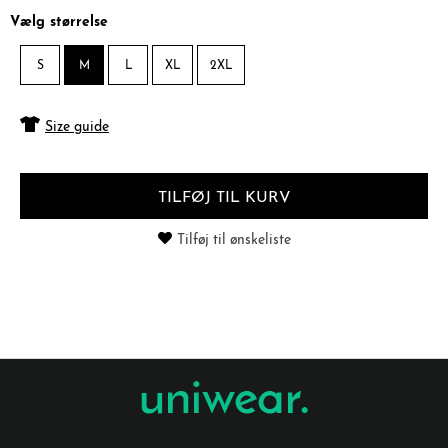
Vælg størrelse
S
M
L
XL
2XL
Size guide
TILFØJ TIL KURV
Tilføj til ønskeliste