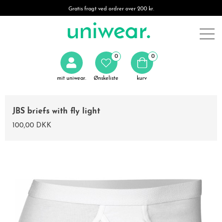
Gratis fragt ved ordrer over 200 kr.
0
0
mit uniwear.
Ønskeliste
kurv
JBS briefs with fly light
100,00 DKK