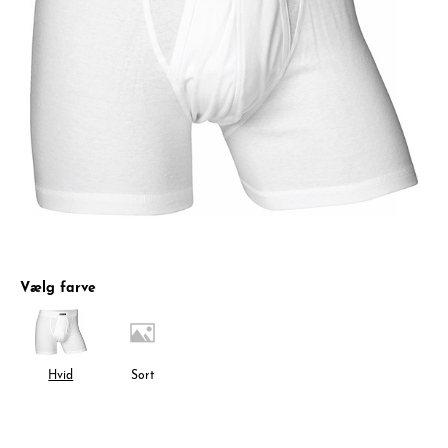
Vælg farve
Hvid
Sort