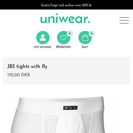
Gratis fragt ved ordrer over 200 kr.
0
0
mit uniwear.
Ønskeliste
kurv
JBS tights with fly
170,00 DKK