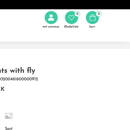
0
0
mit uniwear.
Ønskeliste
kurv
ts with fly
0003200461600000912
KK
Sort