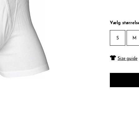
Vælg størrels
S
M
Size guide