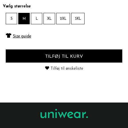
Vælg størrelse
S
M
L
XL
2XL
3XL
Size guide
TILFØJ TIL KURV
Tilføj til ønskeliste