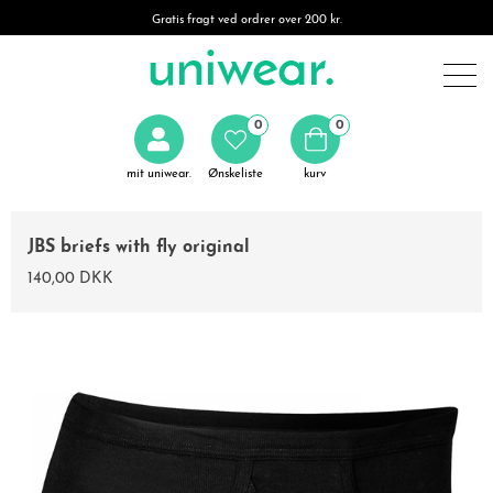
Gratis fragt ved ordrer over 200 kr.
0
0
mit uniwear.
Ønskeliste
kurv
JBS briefs with fly original
140,00 DKK