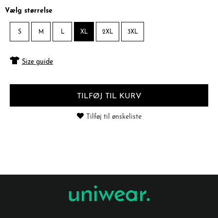
Vælg størrelse
S
M
L
XL
2XL
3XL
Size guide
TILFØJ TIL KURV
Tilføj til ønskeliste