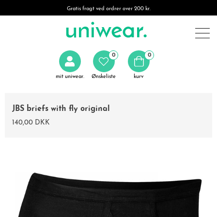
Gratis fragt ved ordrer over 200 kr.
0
0
mit uniwear.
Ønskeliste
kurv
JBS briefs with fly original
140,00 DKK