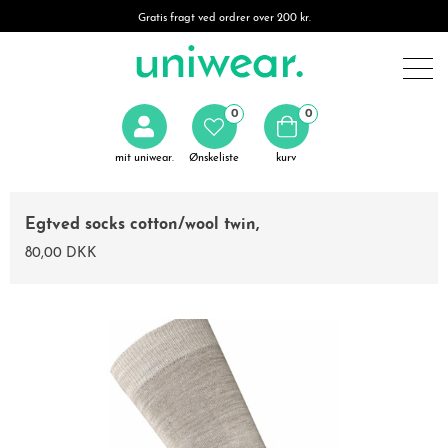
Gratis fragt ved ordrer over 200 kr.
0
0
mit uniwear.
Ønskeliste
kurv
Egtved socks cotton/wool twin,
80,00 DKK