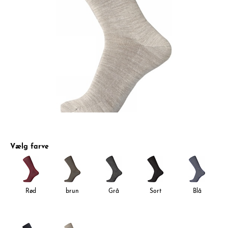
Vælg farve
Rød
brun
Grå
Sort
Blå