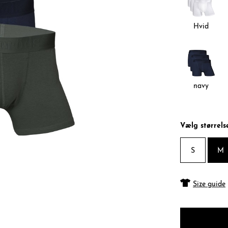
Hvid
navy
Vælg størrels
S
M
Size guide