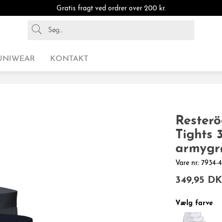
Gratis fragt ved ordrer over 200 kr.
UNIWEAR
KONTAKT
Rester
Tights 
armygr
Vare nr.: 7934
349,95 D
Vælg farve