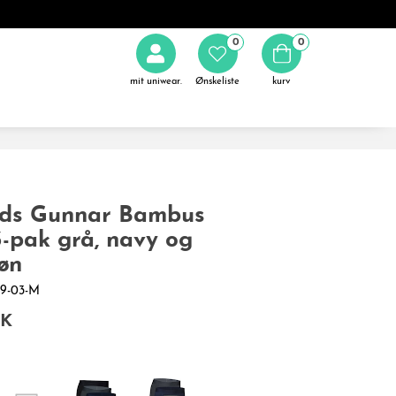
0
0
mit uniwear.
Ønskeliste
kurv
öds Gunnar Bambus
3-pak grå, navy og
øn
-49-03-M
KK