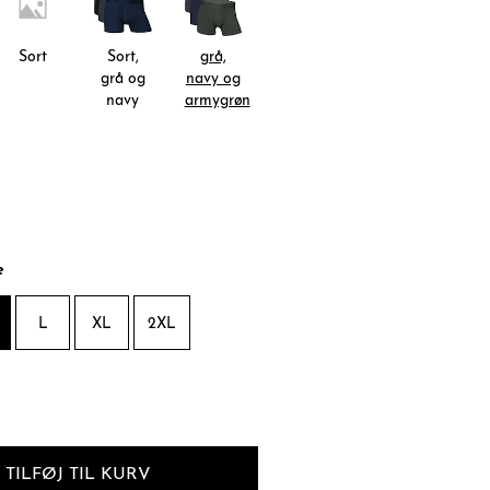
Sort
Sort,
grå,
grå og
navy og
navy
armygrøn
e
L
XL
2XL
TILFØJ TIL KURV