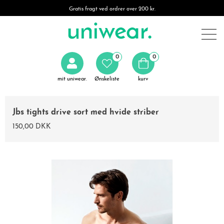
Gratis fragt ved ordrer over 200 kr.
0
0
mit uniwear.
Ønskeliste
kurv
Jbs tights drive sort med hvide striber
150,00 DKK