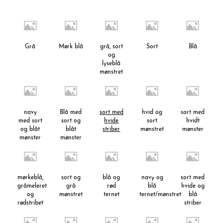
Grå
Mørk blå
grå, sort
Sort
Blå
og
lyseblå
mønstret
navy
Blå med
sort med
hvid og
sort med
med sort
sort og
hvide
sort
hvidt
og blåt
blåt
striber
mønstret
mønster
mønster
mønster
mørkeblå,
sort og
blå og
navy og
sort med
gråmeleret
grå
rød
blå
hvide og
og
mønstret
ternet
ternet/mønstret
blå
rødstribet
striber