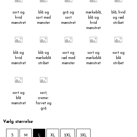
sort og
blå og
grå og
mørkeblå,
blå, hvid
hvid
sort med
sort
blå og
og rød
mønstret
mønster
mønstret
hvid
stribet
mønstret
blå og
blå og
sort og
sort og
sort og
hvid
mørkeblå
rød med
mørkeblå
blå
mønstret
stribet
mønster
mønstret
stribet
sort og
sort,
blå
creme-
mønstret
farvet og
grå
mønstret
Vælg størrelse
S
M
L
XL
2XL
3XL