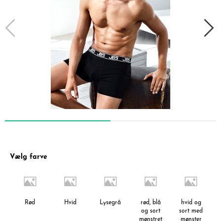
Vælg farve
Rød
Hvid
Lysegrå
rød, blå
hvid og
og sort
sort med
mønstret
mønster