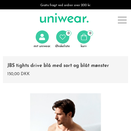
Gratis fragt ved ordrer over 200 kr.
0
0
mit uniwear.
Ønskeliste
kurv
JBS tights drive blå med sort og blåt mønster
150,00 DKK