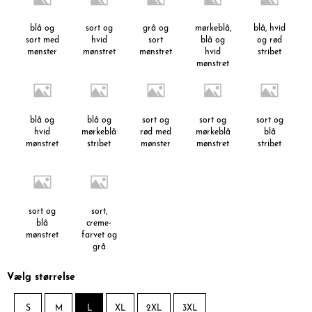
blå og
sort og
grå og
mørkeblå,
blå, hvid
sort med
hvid
sort
blå og
og rød
mønster
mønstret
mønstret
hvid
stribet
mønstret
blå og
blå og
sort og
sort og
sort og
hvid
mørkeblå
rød med
mørkeblå
blå
mønstret
stribet
mønster
mønstret
stribet
sort og
sort,
blå
creme-
mønstret
farvet og
grå
mønstret
Vælg størrelse
S
M
L
XL
2XL
3XL